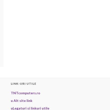
LINK-URI UTILE
TNTcomputers.ro
u Alt site link
uLegaturi si linkuri utile