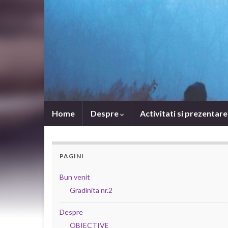
Home
Despre
Activitati si prezentar
PAGINI
Bun venit
Gradinita nr.2
Despre
OBIECTIVE