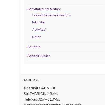
Activitati si prezentare
Personalul unitatii noastre
Educatie
Activitati
Dotari
Anunturi
Achizitii Publice
CONTACT
Gradinita AGNITA
Str. FABRICII, NR.44.
Telefon: 0269-510935
e-mail: gradinitaagnita@yahoo.com