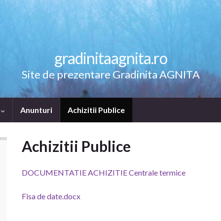
gradinitaagnita.ro
Site de prezentare Gradinita AGNITA
e
Anunturi
Achizitii Publice
Achizitii Publice
DOCUMENTATIE ACHIZITIE Centrale termice
Fisa de date.docx